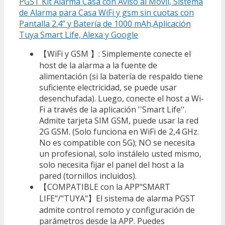
PGST Kit Alarma Casa con Aviso al Movil, Sistema
de Alarma para Casa WiFi y gsm sin cuotas con
Pantalla 2.4” y Batería de 1000 mAh,Aplicación
Tuya Smart Life, Alexa y Google
【WiFi y GSM 】: Simplemente conecte el
host de la alarma a la fuente de
alimentación (si la batería de respaldo tiene
suficiente electricidad, se puede usar
desenchufada). Luego, conecte el host a Wi-
Fi a través de la aplicación ''Smart Life''.
Admite tarjeta SIM GSM, puede usar la red
2G GSM. (Solo funciona en WiFi de 2,4 GHz.
No es compatible con 5G); NO se necesita
un profesional, solo instálelo usted mismo,
solo necesita fijar el panel del host a la
pared (tornillos incluidos).
【COMPATIBLE con la APP"SMART
LIFE"/"TUYA"】El sistema de alarma PGST
admite control remoto y configuración de
parámetros desde la APP. Puedes