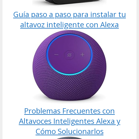
Guía paso a paso para instalar tu
altavoz inteligente con Alexa
Problemas Frecuentes con
Altavoces Inteligentes Alexa y
Cómo Solucionarlos