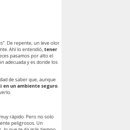
s”. De repente, un leve olor
te. Ahí lo entendió,
tener
eces pasamos por alto el
ión adecuada y es donde los
lidad de saber que, aunque
tá
en un ambiente seguro
.
erlo.
 muy rápido. Pero no solo
ente peligrosos. Un
s, lo que te da más tiempo