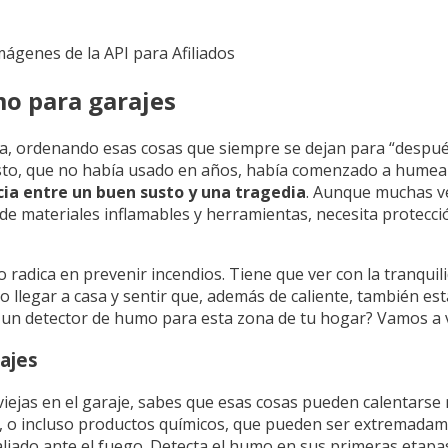
Imágenes de la API para Afiliados
mo para garajes
asa, ordenando esas cosas que siempre se dejan para “despué
rasto, que no había usado en años, había comenzado a humean
cia entre un buen susto y una tragedia
. Aunque muchas v
o de materiales inflamables y herramientas, necesita protecc
 radica en prevenir incendios. Tiene que ver con la tranqui
 llegar a casa y sentir que, además de caliente, también es
r un detector de humo para esta zona de tu hogar? Vamos a v
ajes
 viejas en el garaje, sabes que esas cosas pueden calentarse
s, o incluso productos químicos, que pueden ser extremadam
aliado ante el fuego. Detecta el humo en sus primeras etapa