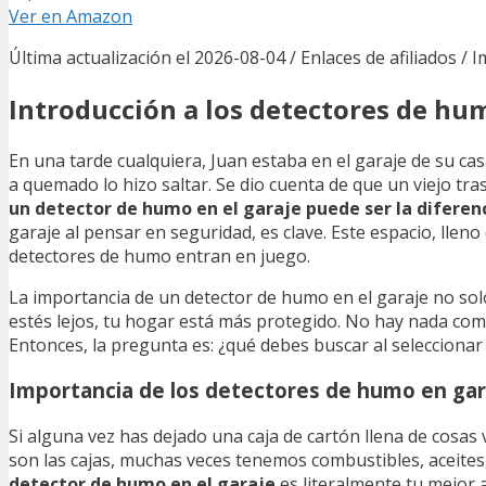
Ver en Amazon
Última actualización el 2026-08-04 / Enlaces de afiliados / 
Introducción a los detectores de hu
En una tarde cualquiera, Juan estaba en el garaje de su c
a quemado lo hizo saltar. Se dio cuenta de que un viejo t
un detector de humo en el garaje puede ser la diferen
garaje al pensar en seguridad, es clave. Este espacio, llen
detectores de humo entran en juego.
La importancia de un detector de humo en el garaje no solo
estés lejos, tu hogar está más protegido. No hay nada como
Entonces, la pregunta es: ¿qué debes buscar al selecciona
Importancia de los detectores de humo en gar
Si alguna vez has dejado una caja de cartón llena de cosas
son las cajas, muchas veces tenemos combustibles, aceite
detector de humo en el garaje
es literalmente tu mejor 