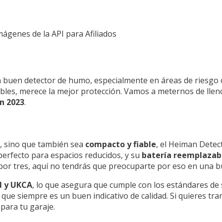
Imágenes de la API para Afiliados
s
buen detector de humo, especialmente en áreas de riesgo c
bles, merece la mejor protección. Vamos a meternos de lleno
n 2023
.
o, sino que también sea
compacto y fiable
, el Heiman Dete
 perfecto para espacios reducidos, y su
batería reemplazabl
s por tres, aquí no tendrás que preocuparte por eso en una
I y UKCA
, lo que asegura que cumple con los estándares de
que siempre es un buen indicativo de calidad. Si quieres tran
para tu garaje.