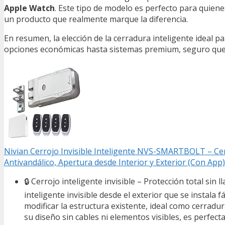
Apple Watch
. Este tipo de modelo es perfecto para quien
un producto que realmente marque la diferencia.
En resumen, la elección de la cerradura inteligente ideal 
opciones económicas hasta sistemas premium, seguro que h
Nivian Cerrojo Invisible Inteligente NVS-SMARTBOLT – Cer
Antivandálico, Apertura desde Interior y Exterior (Con App)
🔒 Cerrojo inteligente invisible – Protección total si
inteligente invisible desde el exterior que se instala 
modificar la estructura existente, ideal como cerradur
su diseño sin cables ni elementos visibles, es perfect