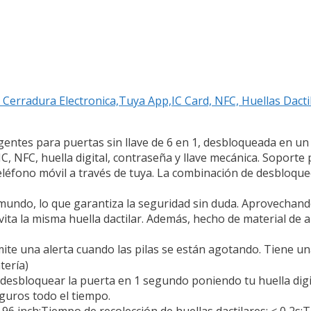
 Cerradura Electronica,Tuya App,IC Card, NFC, Huellas Dact
igentes para puertas sin llave de 6 en 1, desbloqueada en u
, NFC, huella digital, contraseña y llave mecánica. Soporte 
éfono móvil a través de tuya. La combinación de desbloque
l mundo, lo que garantiza la seguridad sin duda. Aprovechand
vita la misma huella dactilar. Además, hecho de material de 
emite una alerta cuando las pilas se están agotando. Tiene u
tería)
 desbloquear la puerta en 1 segundo poniendo tu huella digit
guros todo el tiempo.
1.96 inch;Tiempo de recolección de huellas dactilares: ≤ 0,2