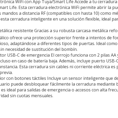
ctrónica WiFi con App Tuya/Smart Life Accede a tu cerradura
rt Life. Esta cerradura electrónica WiFi permite abrir la pu
s mandos a distancia RF (compatibles con hasta 10) como mé
ta cerradura inteligente en una solución flexible, ideal para
etálica resistente Gracias a su robusta carcasa metálica ref
álico ofrece una protección superior frente a intentos de fo
cioso, adaptándose a diferentes tipos de puertas. Ideal com
in necesidad de sustitución del bombín.
tor USB-C de emergencia El cerrojo funciona con 2 pilas AA y
luso en caso de batería baja. Además, incluye puerto USB-
stancia. Esta cerradura sin cables ni corriente eléctrica es
previa.
or con botones táctiles Incluye un sensor inteligente que de
 usuario puede desbloquear fácilmente la cerradura mediante 
 es ideal para salidas de emergencia o accesos con alta fre
ridad sin cuotas mensuales.