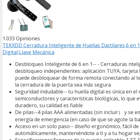
1.033 Opiniones
TEKXDD Cerradura Inteligente de Huellas Dactilares,6 en 1
Digital,Llave Mecánica
Desbloqueo Inteligente de 6 en 1-- - Cerraduras ntel
desbloqueo independientes: aplicación TUYA, tarjeta IC
puede desbloquear de forma remota conectando al tel
la cerradura de la puerta sea más segura
Seguridad indudable-- tu huella digital es única en e
semiconductores y características biológicas, lo que e
duradero, su calidad es fiable
De pilas--4 pilas AAA alimentadas (sin incluir） y se 
energía de emergencia (en caso de que se agote la ba
Acceso en un solo paso-- diseño ergonómico, fácil de
automáticamente, manteniéndote a ti y a tu hogar se
Especificaciones:Espesor de la puerta aplicable: 1.37-