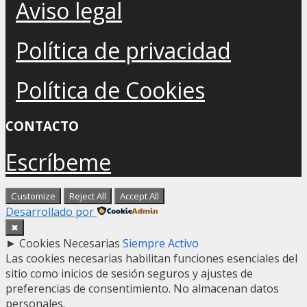
Aviso legal
Política de privacidad
Política de Cookies
CONTACTO
Escríbeme
Customize
Reject All
Accept All
Desarrollado por
✖
►
Cookies Necesarias
Siempre Activo
Las cookies necesarias habilitan funciones esenciales del
sitio como inicios de sesión seguros y ajustes de
preferencias de consentimiento. No almacenan datos
personales.